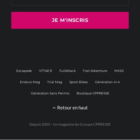
Escapade
VTTAE.fr
FullAttack
Trail Adventure
MX2K
Enduro Mag
Trial Mag
Sport-Bikes
Génération 4×4
Génération Sans Permis
Boutique CPPRESSE
Retour en haut
Depuis 2005 - Un magazine du
Groupe CPPRESSE