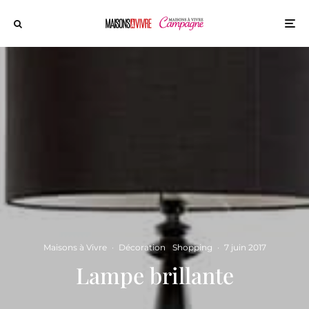
Maisons à Vivre
·
Décoration
Shopping
·
7 juin 2017
Lampe brillante