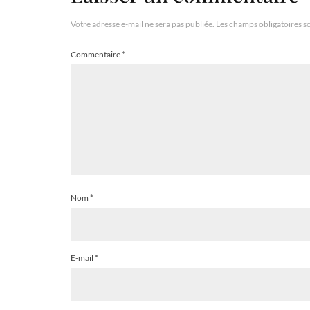
Votre adresse e-mail ne sera pas publiée.
Les champs obligatoires s
Commentaire
*
Nom
*
E-mail
*