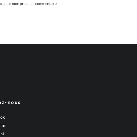
teur pour mon prochain commentaire.
ez-nous
ook
ram
est