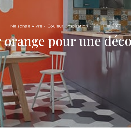
Maisons à Vivre
·
Couleur
Inspiration
·
26 juillet 2017
r orange pour une déco