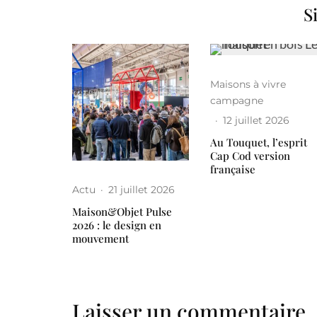
S
Maisons à vivre
campagne
·
12 juillet 2026
Au Touquet, l’esprit
Cap Cod version
française
Actu
·
21 juillet 2026
Maison&Objet Pulse
2026 : le design en
mouvement
Laisser un commentaire