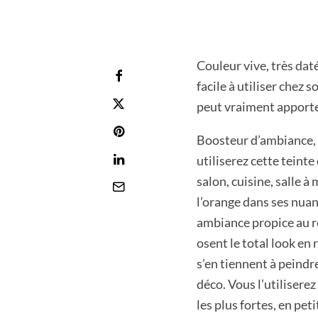
Couleur vive, très dat
facile à utiliser chez
peut vraiment apporter
Boosteur d’ambiance, i
utiliserez cette teint
salon, cuisine, salle 
l’orange dans ses nua
ambiance propice au re
osent le total look en 
s’en tiennent à peindr
déco. Vous l’utilisere
les plus fortes, en pet