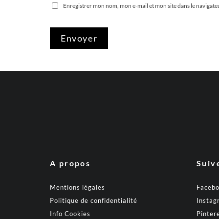
Enregistrer mon nom, mon e-mail et mon site dans le naviga
A propos
Suiv
Mentions légales
Faceb
Politique de confidentialité
Instag
Info Cookies
Pinter