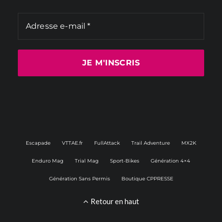
Escapade
VTTAE.fr
FullAttack
Trail Adventure
MX2K
Enduro Mag
Trial Mag
Sport-Bikes
Génération 4×4
Génération Sans Permis
Boutique CPPRESSE
Retour en haut