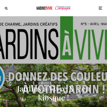
Maisons à Vivre
·
Actu
Magazine
·
3 avril 2019
Jardins à Vivre N°5 en
kiosque !