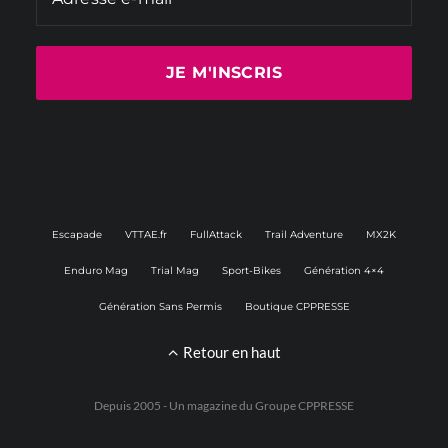
Escapade
VTTAE.fr
FullAttack
Trail Adventure
MX2K
Enduro Mag
Trial Mag
Sport-Bikes
Génération 4×4
Génération Sans Permis
Boutique CPPRESSE
Retour en haut
Depuis 2005 - Un magazine du
Groupe CPPRESSE