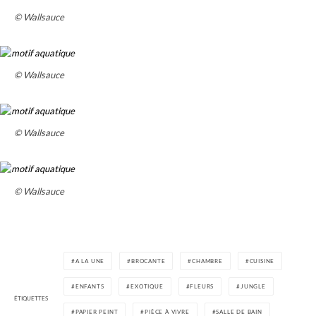
© Wallsauce
© Wallsauce
© Wallsauce
© Wallsauce
A LA UNE
BROCANTE
CHAMBRE
CUISINE
ENFANTS
EXOTIQUE
FLEURS
JUNGLE
ÉTIQUETTES
PAPIER PEINT
PIÈCE À VIVRE
SALLE DE BAIN