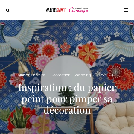
Maisons à Vivre
·
Décoration
Shopping
·
15 avril 2021
Inspiration : du papier
peint pour pimper sa
décoration