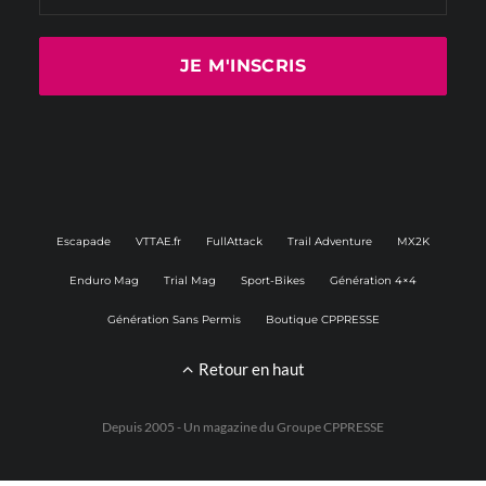
Escapade
VTTAE.fr
FullAttack
Trail Adventure
MX2K
Enduro Mag
Trial Mag
Sport-Bikes
Génération 4×4
Génération Sans Permis
Boutique CPPRESSE
Retour en haut
Depuis 2005 - Un magazine du
Groupe CPPRESSE