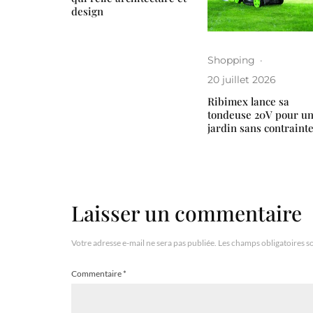
design
Shopping
·
20 juillet 2026
Ribimex lance sa
tondeuse 20V pour u
jardin sans contraint
Laisser un commentaire
Votre adresse e-mail ne sera pas publiée.
Les champs obligatoires s
Commentaire
*