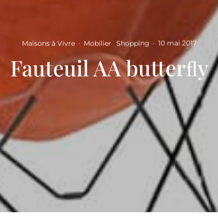
Maisons à Vivre
·
Mobilier
Shopping
·
10 mai 2017
Fauteuil AA butterﬂy