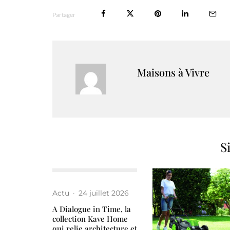
Partager
Maisons à Vivre
S
Actu
·
24 juillet 2026
A Dialogue in Time, la
collection Kave Home
qui relie architecture et