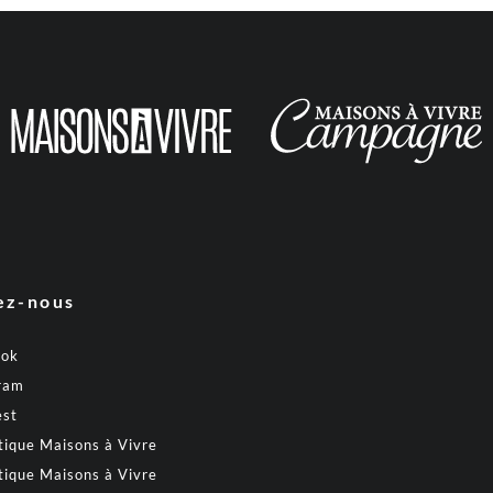
ez-nous
ook
ram
est
tique Maisons à Vivre
tique Maisons à Vivre