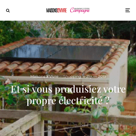
Maisons à Vivre
·
Shopping
·
21 juin 2019
Et si vous produisiez votre
propre électricité ?