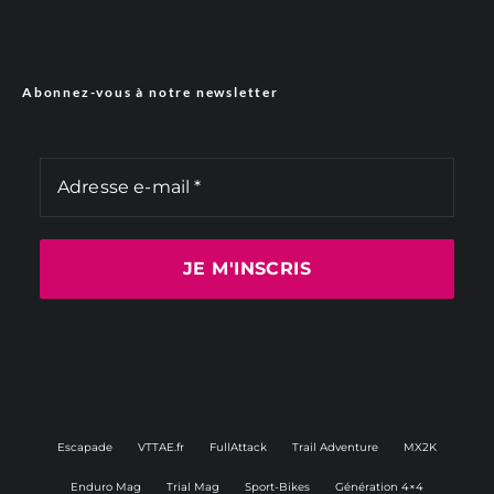
Abonnez-vous à notre newsletter
Escapade
VTTAE.fr
FullAttack
Trail Adventure
MX2K
Enduro Mag
Trial Mag
Sport-Bikes
Génération 4×4