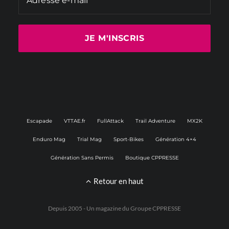
Escapade
VTTAE.fr
FullAttack
Trail Adventure
MX2K
Enduro Mag
Trial Mag
Sport-Bikes
Génération 4×4
Génération Sans Permis
Boutique CPPRESSE
Retour en haut
Depuis 2005 - Un magazine du
Groupe CPPRESSE