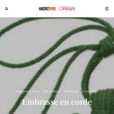
Maisons à Vivre
·
Décoration
Shopping
·
5 mai 2017
Embrasse en corde