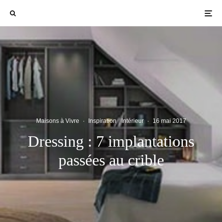
Maisons à Vivre
·
Inspiration
Intérieur
·
16 mai 2017
Dressing : 7 implantations
passées au crible