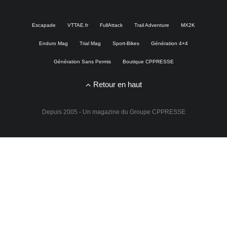
Escapade
VTTAE.fr
FullAttack
Trail Adventure
MX2K
Enduro Mag
Trial Mag
Sport-Bikes
Génération 4×4
Génération Sans Permis
Boutique CPPRESSE
Retour en haut
Depuis 2005 - Un magazine du
Groupe CPPRESSE