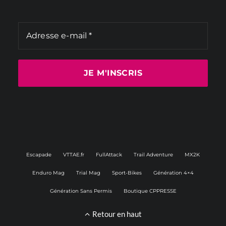
Escapade
VTTAE.fr
FullAttack
Trail Adventure
MX2K
Enduro Mag
Trial Mag
Sport-Bikes
Génération 4×4
Génération Sans Permis
Boutique CPPRESSE
Retour en haut