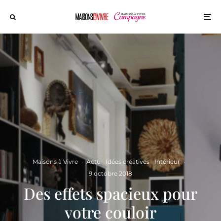
Maisons à Vivre
·
Actu
Idées créatives
Intérieur
·
9 octobre 2018
Des effets spacieux pour
votre couloir