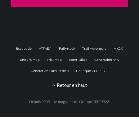
Escapade
VTTAE.fr
FullAttack
Trail Adventure
MX2K
Enduro Mag
Trial Mag
Sport-Bikes
Génération 4×4
Génération Sans Permis
Boutique CPPRESSE
Retour en haut
Depuis 2005 - Un magazine du
Groupe CPPRESSE