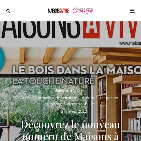
Maisons à Vivre
·
Actu
Décoration
Inspiration
Intérieur
Magazine
Maisons à vivre
Mobilier
·
18 janvier 2022
Découvrez le nouveau
numéro de Maisons à