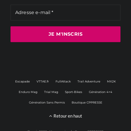
Escapade
VTTAE.fr
FullAttack
Trail Adventure
MX2K
Enduro Mag
Trial Mag
Sport-Bikes
Génération 4×4
Génération Sans Permis
Boutique CPPRESSE
Retour en haut