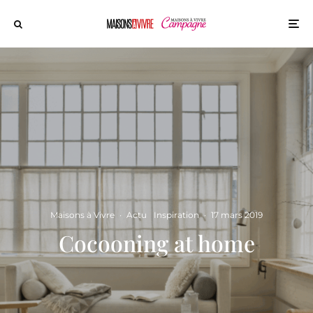
Maisons à Vivre
·
Actu
Inspiration
·
17 mars 2019
Cocooning at home