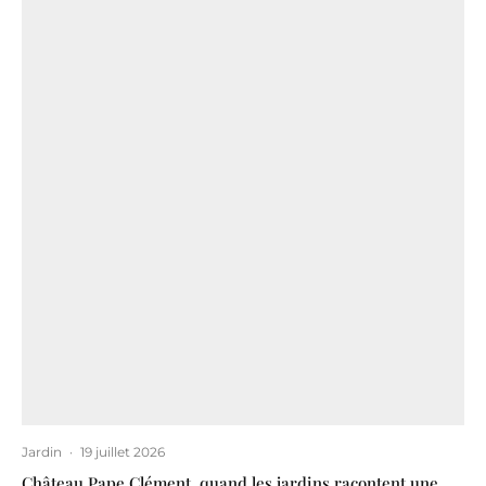
Jardin
·
19 juillet 2026
Château Pape Clément, quand les jardins racontent une