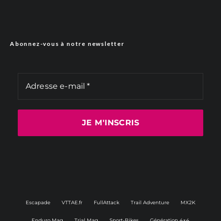
Abonnez-vous à notre newsletter
Escapade
VTTAE.fr
FullAttack
Trail Adventure
MX2K
Enduro Mag
Trial Mag
Sport-Bikes
Génération 4×4