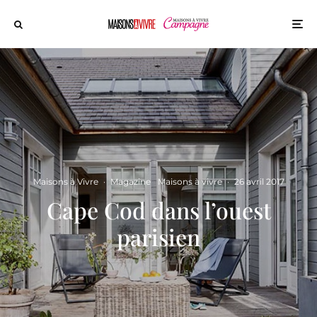
Maisons à Vivre
·
Magazine
Maisons à vivre
·
26 avril 2017
Cape Cod dans l’ouest
parisien