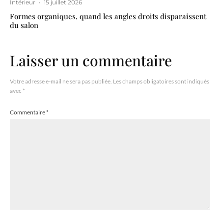
Intérieur
·
15 juillet 2026
Formes organiques, quand les angles droits disparaissent
du salon
Laisser un commentaire
Votre adresse e-mail ne sera pas publiée.
Les champs obligatoires sont indiqués
avec
*
Commentaire
*