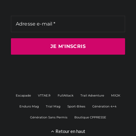
Escapade
VTTAE.fr
FullAttack
Trail Adventure
MX2K
Enduro Mag
Trial Mag
Sport-Bikes
Génération 4×4
Génération Sans Permis
Boutique CPPRESSE
Retour en haut