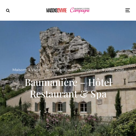
Maisons à Vivre
·
Actu
Escapades
Tourisme
·
9 juillet 2019
Baumanière – Hôtel
Restaurant & Spa