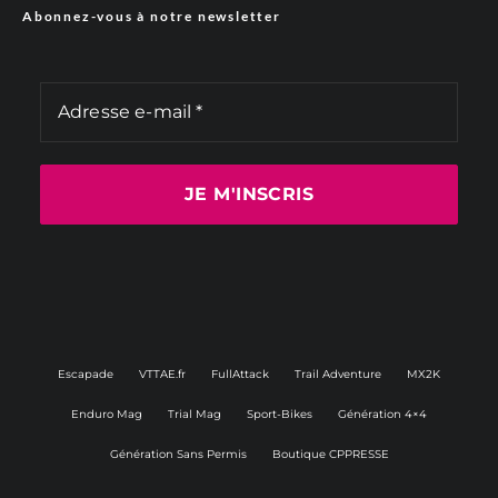
Abonnez-vous à notre newsletter
Escapade
VTTAE.fr
FullAttack
Trail Adventure
MX2K
Enduro Mag
Trial Mag
Sport-Bikes
Génération 4×4
Génération Sans Permis
Boutique CPPRESSE