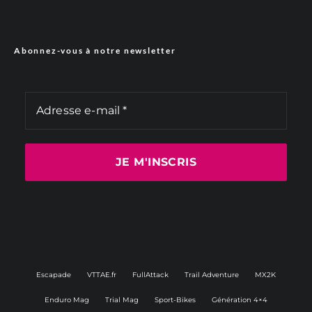
Abonnez-vous à notre newsletter
Escapade
VTTAE.fr
FullAttack
Trail Adventure
MX2K
Enduro Mag
Trial Mag
Sport-Bikes
Génération 4×4