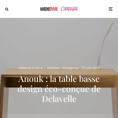
Maisons à Vivre
·
Mobilier
Shopping
·
10 juin 2021
Anouk : la table basse
design éco-conçue de
Delavelle