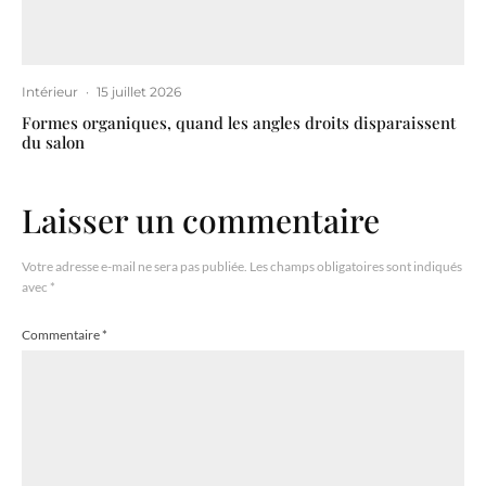
Intérieur
·
15 juillet 2026
Formes organiques, quand les angles droits disparaissent
du salon
Laisser un commentaire
Votre adresse e-mail ne sera pas publiée.
Les champs obligatoires sont indiqués
avec
*
Commentaire
*