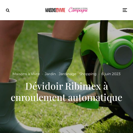
Maisons à Vivre
·
Jardin
Jardinage
Shopping
·
6 juin 2023
Dévidoir Ribimex à
enroulement automatique