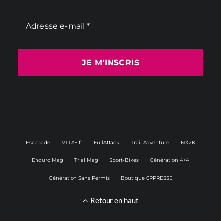
Escapade
VTTAE.fr
FullAttack
Trail Adventure
MX2K
Enduro Mag
Trial Mag
Sport-Bikes
Génération 4×4
Génération Sans Permis
Boutique CPPRESSE
Retour en haut