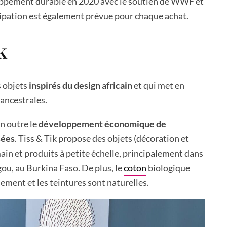
pement durable en 2020 avec le soutien de WWF et
ipation est également prévue pour chaque achat.
k
s objets
inspirés du design africain
et qui met en
ancestrales.
en outre le
développement économique de
sées
. Tiss & Tik propose des objets (décoration et
ain et produits à petite échelle, principalement dans
ou, au Burkina Faso. De plus, le
coton
biologique
alement et les teintures sont naturelles.