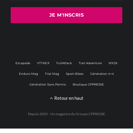
Escapade
VTTAE.fr
FullAttack
Trail Adventure
MX2K
Enduro Mag
Trial Mag
Sport-Bikes
Génération 4×4
Génération Sans Permis
Boutique CPPRESSE
Retour en haut
Depuis 2005 - Un magazine du
Groupe CPPRESSE