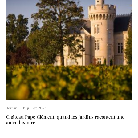
Jardin
·
19 juillet 2026
Château Pape Clément, quand les jardins racontent une
autre histoire