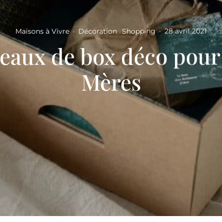
Maisons à Vivre
·
Décoration
Shopping
·
28 avril 2021
deaux de box déco pour 
Mères