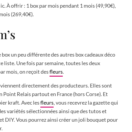
lic. À offrir : 1 box par mois pendant 1 mois (49,90€),
mois (269,40€).
m’s
 box un peu différente des autres box cadeaux déco
e liste. Une fois par semaine, toutes les deux
ar mois, on reçoit des
fleurs
.
viennent directement des producteurs. Elles sont
en Point Relais partout en France (hors Corse). Et
er kraft. Avec les
fleurs
, vous recevrez la gazette qui
des variétés sélectionnées ainsi que des tutos et
 et DIY. Vous pourrez ainsi créer un joli bouquet pour
r.