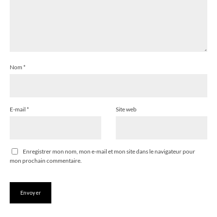
Nom
*
E-mail
*
Site web
Enregistrer mon nom, mon e-mail et mon site dans le navigateur pour
mon prochain commentaire.