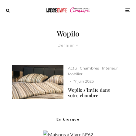
Wopilo
Dernier
Actu
Chambres
Intérieur
Mobilier
·
17 juin 2025
Wopilo s’invite dans
votre chambre
En kiosque