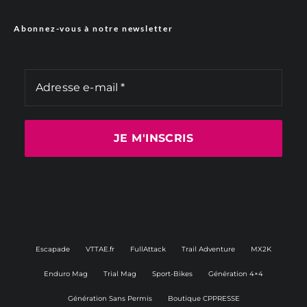
Abonnez-vous à notre newsletter
Escapade
VTTAE.fr
FullAttack
Trail Adventure
MX2K
Enduro Mag
Trial Mag
Sport-Bikes
Génération 4×4
Génération Sans Permis
Boutique CPPRESSE