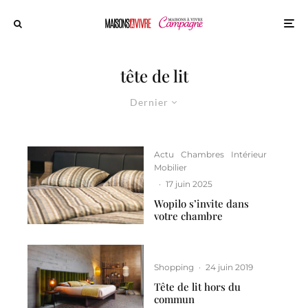
tête de lit
Dernier
Actu
Chambres
Intérieur
Mobilier
·
17 juin 2025
Wopilo s’invite dans
votre chambre
Shopping
·
24 juin 2019
Tête de lit hors du
commun