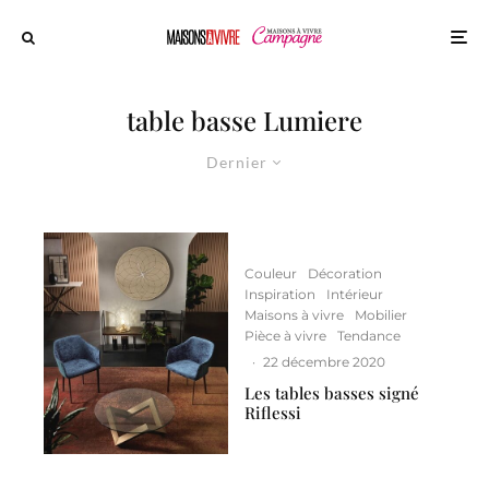
table basse Lumiere
Dernier
Couleur
Décoration
Inspiration
Intérieur
Maisons à vivre
Mobilier
Pièce à vivre
Tendance
·
22 décembre 2020
Les tables basses signé
Riflessi