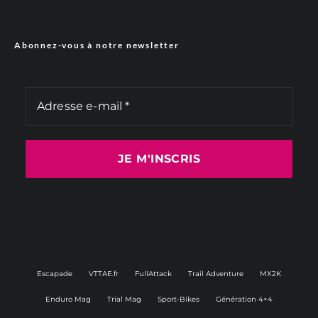
Abonnez-vous à notre newsletter
Escapade
VTTAE.fr
FullAttack
Trail Adventure
MX2K
Enduro Mag
Trial Mag
Sport-Bikes
Génération 4×4