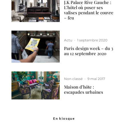
J.K Palace Rive Gauche :
L’hôtel où poser ses
valises pendant le couvre
– feu
Actu
·
1 septembre 2020
Paris design week – du 3
au 12 septembre 2020
Non classé
·
9 mai 2017
Maison d’hôte :
escapades urbaines
En kiosque