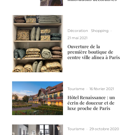
Décoration
Shopping
·
21 mai 2021
Ouverture de la
première boutique de
centre ville alinea à Paris
Tourisme
·
16 février 2021
Hôtel Renaissance : un
écrin de douceur et de
luxe proche de Paris
Tourisme
·
29 octobre 2020