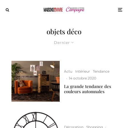
objets déco
Dernier
Actu
Intérieur
Tendance
·
14 octobre 2020
La grande tendance des
couleurs automnales
Décoration
Shopping
·