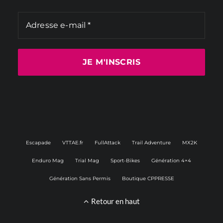
Escapade
VTTAE.fr
FullAttack
Trail Adventure
MX2K
Enduro Mag
Trial Mag
Sport-Bikes
Génération 4×4
Génération Sans Permis
Boutique CPPRESSE
Retour en haut