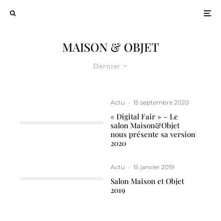
MAISON & OBJET
Dernier
Actu
·
15 septembre 2020
« Digital Fair » – Le
salon Maison&Objet
nous présente sa version
2020
Actu
·
15 janvier 2019
Salon Maison et Objet
2019