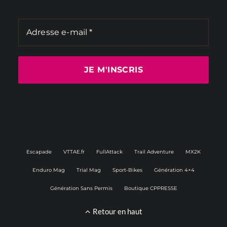
Escapade
VTTAE.fr
FullAttack
Trail Adventure
MX2K
Enduro Mag
Trial Mag
Sport-Bikes
Génération 4×4
Génération Sans Permis
Boutique CPPRESSE
Retour en haut