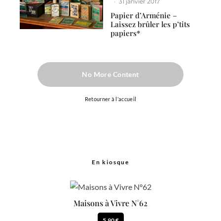
·
31 janvier 2017
Papier d’Arménie –
Laissez brûler les p’tits
papiers*
No More Content
Retourner à l’accueil
En kiosque
Maisons à Vivre N°62
5.90 €