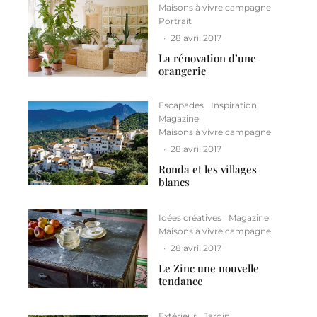
Maisons à vivre campagne
Portrait
·
28 avril 2017
La rénovation d’une
orangerie
Escapades
Inspiration
Magazine
Maisons à vivre campagne
·
28 avril 2017
Ronda et les villages
blancs
Idées créatives
Magazine
Maisons à vivre campagne
·
28 avril 2017
Le Zinc une nouvelle
tendance
Extérieur
Jardin