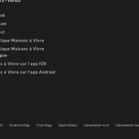
ook
ram
est
tique Maisons à Vivre
tique Maisons à Vivre
gne
s à Vivre sur l’app IOS
s à Vivre sur l’app Android
2K
Enduro Mag
Trial Mag
Sport-Bikes
Génération 4×4
Génération Sa