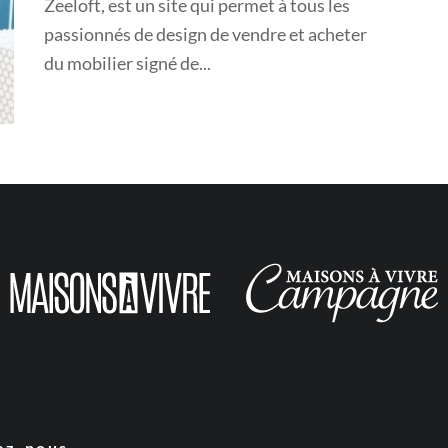
Zeeloft, est un site qui permet à tous les
passionnés de design de vendre et acheter
du mobilier signé de...
ez-nous