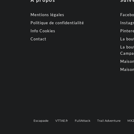
Mentions légales
Faceb
Politique de confidentialité
Instag
Info Cookies
Pinter
Contact
La bou
La bou
Campa
Maison
Maison
Escapade
VTTAE.fr
FullAttack
Trail Adventure
MX