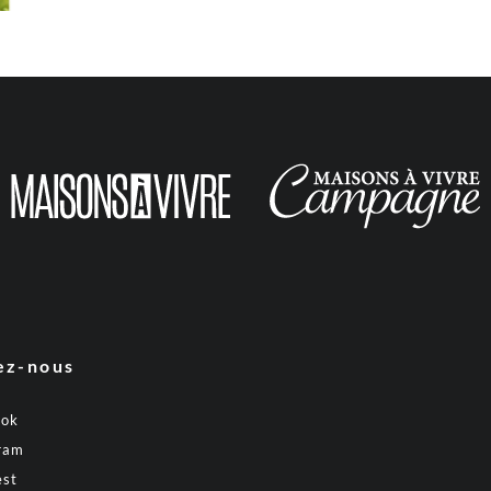
ez-nous
ook
ram
est