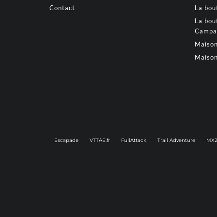
Contact
La bou
La bou
Campa
Maison
Maison
Escapade
VTTAE.fr
FullAttack
Trail Adventure
MX