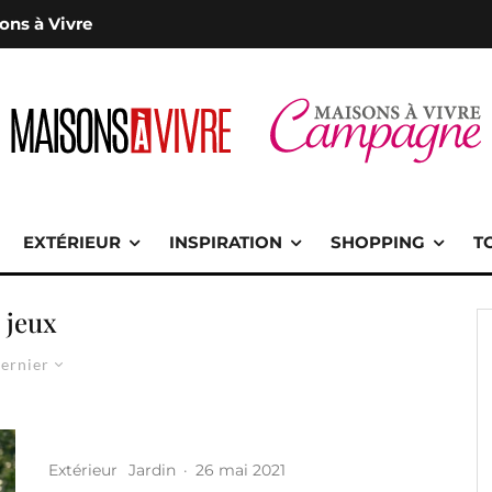
ons à Vivre
EXTÉRIEUR
INSPIRATION
SHOPPING
T
jeux
ernier
Extérieur
Jardin
·
26 mai 2021