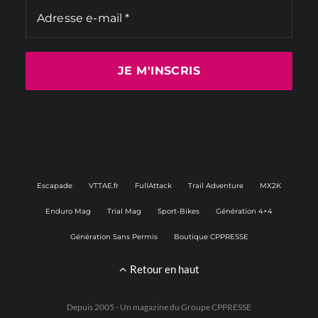
Escapade
VTTAE.fr
FullAttack
Trail Adventure
MX2K
Enduro Mag
Trial Mag
Sport-Bikes
Génération 4×4
Génération Sans Permis
Boutique CPPRESSE
Retour en haut
Depuis 2005 - Un magazine du
Groupe CPPRESSE