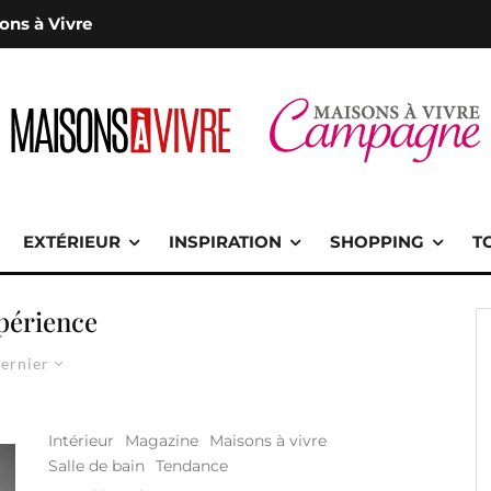
ons à Vivre
EXTÉRIEUR
INSPIRATION
SHOPPING
T
périence
ernier
Intérieur
Magazine
Maisons à vivre
Salle de bain
Tendance