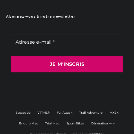
Abonnez-vous à notre newsletter
Escapade
VTTAE.fr
FullAttack
Trail Adventure
MX2K
Enduro Mag
Trial Mag
Sport-Bikes
Génération 4×4