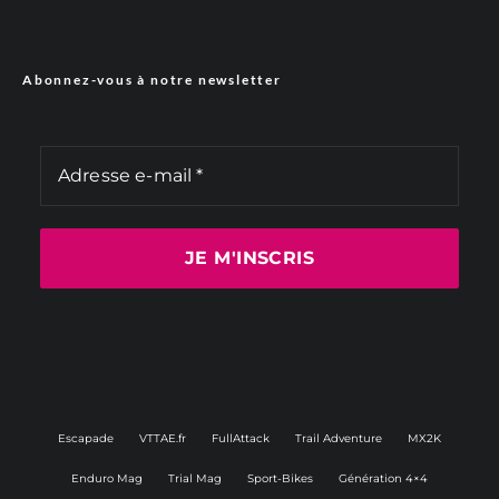
Abonnez-vous à notre newsletter
Escapade
VTTAE.fr
FullAttack
Trail Adventure
MX2K
Enduro Mag
Trial Mag
Sport-Bikes
Génération 4×4