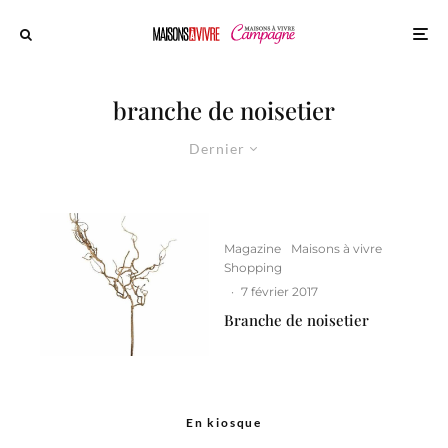
branche de noisetier
Dernier
Magazine
Maisons à vivre
Shopping
·
7 février 2017
Branche de noisetier
En kiosque