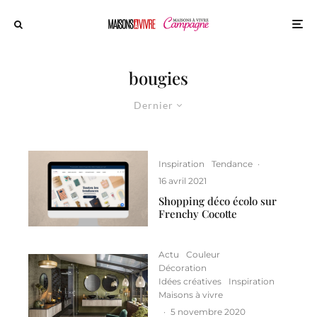
bougies
Dernier
Inspiration
Tendance
·
16 avril 2021
Shopping déco écolo sur
Frenchy Cocotte
Actu
Couleur
Décoration
Idées créatives
Inspiration
Maisons à vivre
·
5 novembre 2020