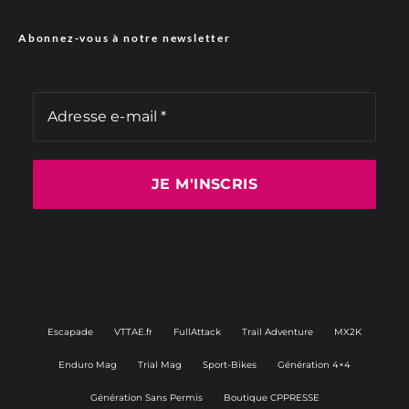
Abonnez-vous à notre newsletter
Escapade
VTTAE.fr
FullAttack
Trail Adventure
MX2K
Enduro Mag
Trial Mag
Sport-Bikes
Génération 4×4
Génération Sans Permis
Boutique CPPRESSE