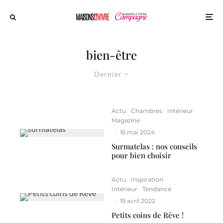
bien-être
Dernier
Actu
Chambres
Intérieur
Magazine
·
16 mai 2024
Surmatelas : nos conseils
pour bien choisir
Actu
Inspiration
Intérieur
Tendance
·
19 avril 2022
Petits coins de Rêve !