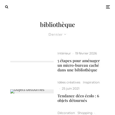
bibliothèque
Dernier
Intérieur
·
19 février 2026
5 étapes pour aménager
un micro-bureau caché
dans une bibliothèque
Idées créatives
Inspiration
·
25 juin 2021
Tendance déco écolo : 6
objets détournés
Décoration
Shopping
·