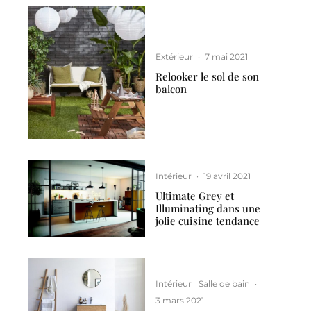
Extérieur
·
7 mai 2021
Relooker le sol de son
balcon
Intérieur
·
19 avril 2021
Ultimate Grey et
Illuminating dans une
jolie cuisine tendance
Intérieur
Salle de bain
·
3 mars 2021