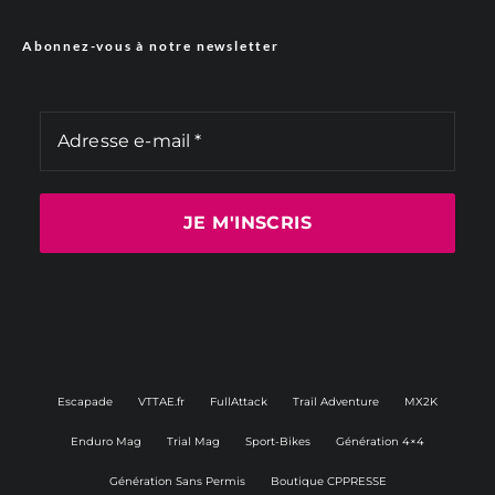
Abonnez-vous à notre newsletter
Escapade
VTTAE.fr
FullAttack
Trail Adventure
MX2K
Enduro Mag
Trial Mag
Sport-Bikes
Génération 4×4
Génération Sans Permis
Boutique CPPRESSE