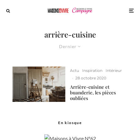
arrière-cuisine
Dernier
Actu
Inspiration
Intérieur
·
28 octobre 2020
Arrière-cuisine et
buanderie, les pièces
oubliées
En kiosque