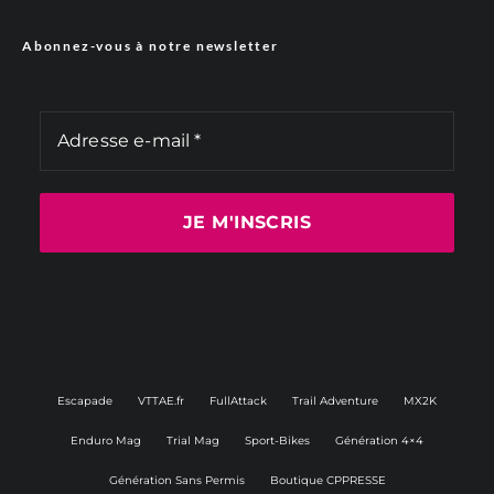
Abonnez-vous à notre newsletter
Escapade
VTTAE.fr
FullAttack
Trail Adventure
MX2K
Enduro Mag
Trial Mag
Sport-Bikes
Génération 4×4
Génération Sans Permis
Boutique CPPRESSE