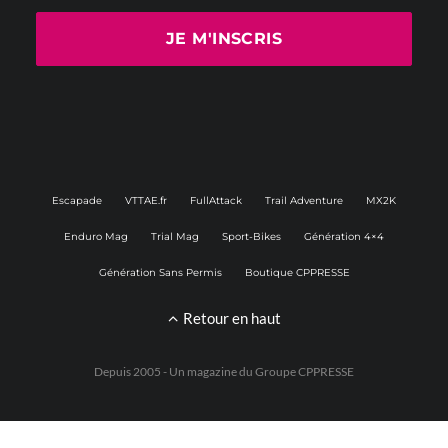
Escapade
VTTAE.fr
FullAttack
Trail Adventure
MX2K
Enduro Mag
Trial Mag
Sport-Bikes
Génération 4×4
Génération Sans Permis
Boutique CPPRESSE
Retour en haut
Depuis 2005 - Un magazine du
Groupe CPPRESSE