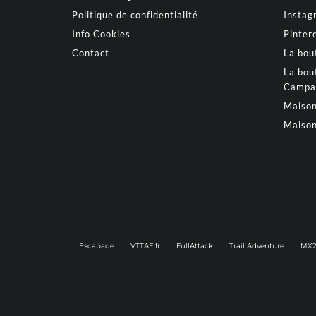
Politique de confidentialité
Instag
Info Cookies
Pinter
Contact
La bou
La bou
Campa
Maison
Maison
Escapade
VTTAE.fr
FullAttack
Trail Adventure
MX