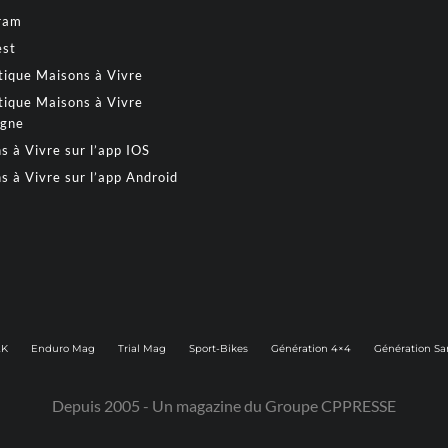
ram
est
tique Maisons à Vivre
tique Maisons à Vivre
gne
s à Vivre sur l’app IOS
s à Vivre sur l’app Android
2K
Enduro Mag
Trial Mag
Sport-Bikes
Génération 4×4
Génération Sa
Depuis 2005 - Un magazine du
Groupe CPPRESSE