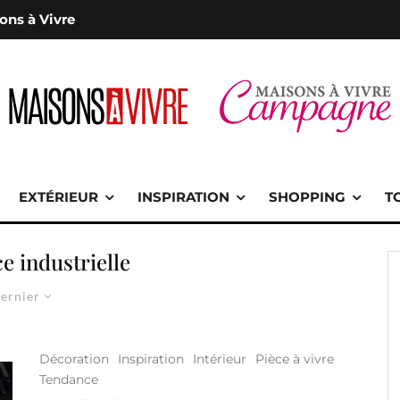
ons à Vivre
EXTÉRIEUR
INSPIRATION
SHOPPING
T
e industrielle
ernier
Décoration
Inspiration
Intérieur
Pièce à vivre
Tendance