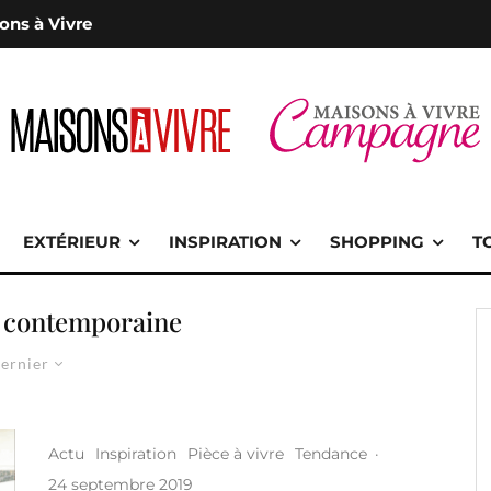
ons à Vivre
EXTÉRIEUR
INSPIRATION
SHOPPING
T
 contemporaine
ernier
Actu
Inspiration
Pièce à vivre
Tendance
·
24 septembre 2019