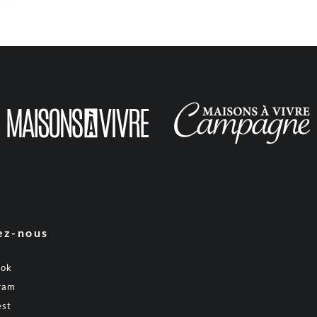
ez-nous
ook
ram
est