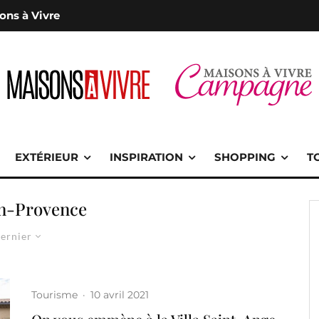
ons à Vivre
EXTÉRIEUR
INSPIRATION
SHOPPING
T
n-Provence
ernier
Tourisme
·
10 avril 2021