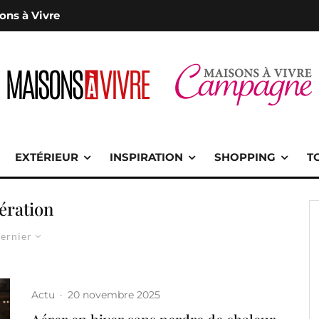
ons à Vivre
EXTÉRIEUR
INSPIRATION
SHOPPING
T
ération
ernier
Actu
·
20 novembre 2025