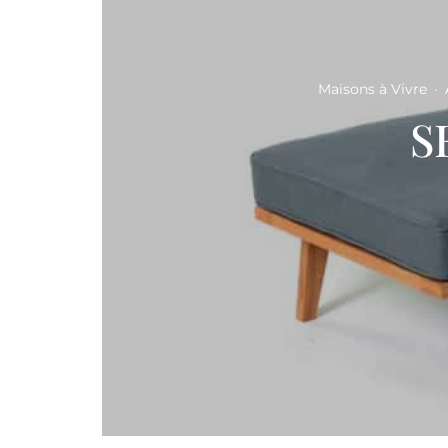
Maisons à Vivre
·
S