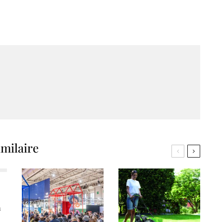
imilaire
a