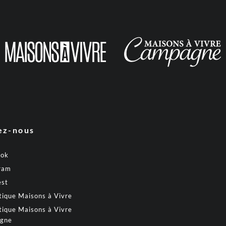
ez-nous
ook
ram
est
tique Maisons à Vivre
tique Maisons à Vivre
gne