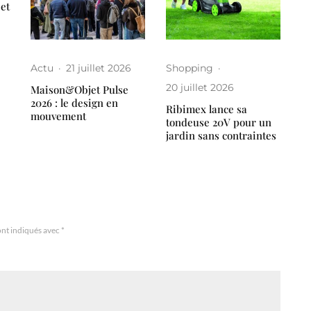
 et
Actu
·
21 juillet 2026
Shopping
·
20 juillet 2026
Maison&Objet Pulse
2026 : le design en
Ribimex lance sa
mouvement
tondeuse 20V pour un
jardin sans contraintes
ont indiqués avec
*