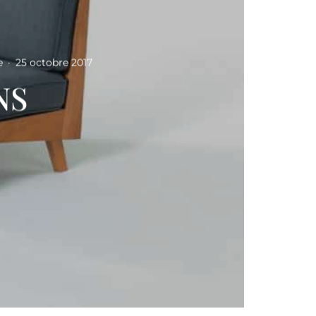
e
·
25 octobre 2017
NS