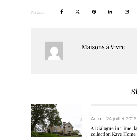
Partager
Maisons à Vivre
S
Actu
·
24 juillet 2026
A Dialogue in Time, l
collection Kave Home