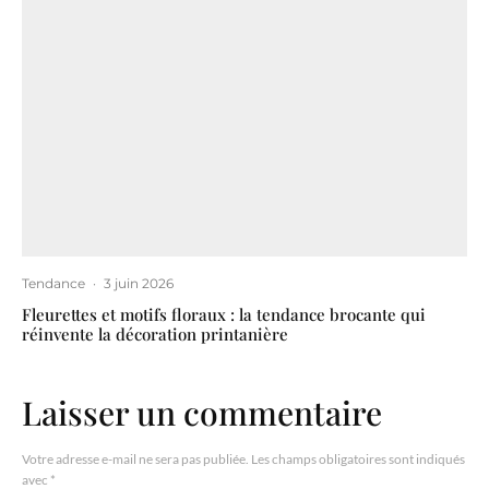
Tendance
·
3 juin 2026
Fleurettes et motifs floraux : la tendance brocante qui
réinvente la décoration printanière
Laisser un commentaire
Votre adresse e-mail ne sera pas publiée.
Les champs obligatoires sont indiqués
avec
*