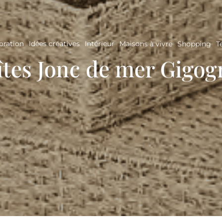
oration
Idées créatives
Intérieur
Maisons à vivre
Shopping
T
îtes Jonc de mer Gigog