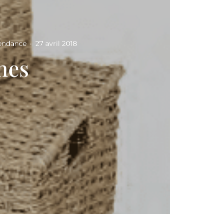
endance
·
27 avril 2018
nes