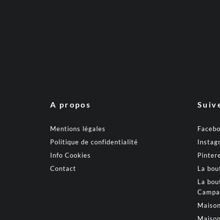
A propos
Suiv
Mentions légales
Faceb
Politique de confidentialité
Instag
Info Cookies
Pinter
Contact
La bou
La bou
Campa
Maison
Maison