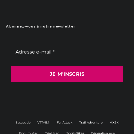
Abonnez-vous à notre newsletter
Escapade
VTTAE.fr
FullAttack
Trail Adventure
MX2K
Enduro Mag
Trial Mag
Sport-Bikes
Génération 4×4